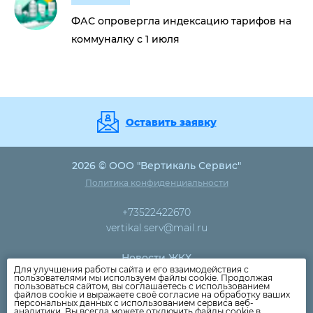
ФАС опровергла индексацию тарифов на
коммуналку с 1 июля
Оставить заявку
2026 © ООО "Вертикаль Сервис"
Политика конфиденциальности
+73522422670
vertikal.serv@mail.ru
Новости ЖКХ
Для улучшения работы сайта и его взаимодействия с
Новости компании
пользователями мы используем файлы cookie. Продолжая
пользоваться сайтом, вы соглашаетесь с использованием
Как оплатить
файлов cookie и выражаете своё согласие на обработку ваших
персональных данных с использованием сервиса веб-
Дома
аналитики. Вы всегда можете отключить файлы cookie в