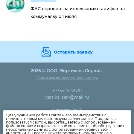
ФАС опровергла индексацию тарифов на
коммуналку с 1 июля
Оставить заявку
2026 © ООО "Вертикаль Сервис"
Политика конфиденциальности
+73522422670
vertikal.serv@mail.ru
Новости ЖКХ
Для улучшения работы сайта и его взаимодействия с
Новости компании
пользователями мы используем файлы cookie. Продолжая
пользоваться сайтом, вы соглашаетесь с использованием
Как оплатить
файлов cookie и выражаете своё согласие на обработку ваших
персональных данных с использованием сервиса веб-
Дома
аналитики. Вы всегда можете отключить файлы cookie в